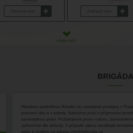
Zobrazit více
Zobrazit více
rolujte dolů
BRIGÁD
Hledáme spolehlivou floristku do zavedené prodejny v Pra
pracovní dny a v soboty. Nabízíme práci v příjemném prostře
samostatnou práci. Požadujeme praxi v oboru, samostatnos
upřesníme dle dohody. V případě zájmu neváhejte kontakto
nebo e-mailem na adresu info@laflorista.cz.