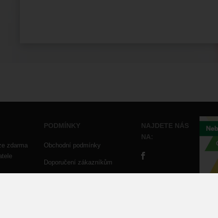
PODMÍNKY
NAJDETE NÁS
NA:
ze zdarma
Obchodní podmínky
atele
Doporučení zákazníkům
Ochrana osobních údajů
ies
Evidence tržeb