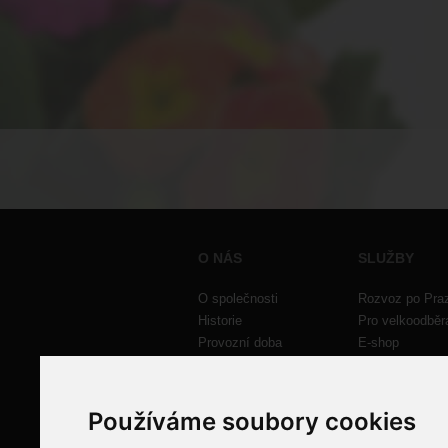
O NÁS
SLUŽBY
O společnosti
Rozvoz po Pra
Historie
Pro velkoodběr
Provozní doba
E-shop
Kontakt
Inzerce
Nabídka práce
Nastavení cook
Používáme soubory cookies