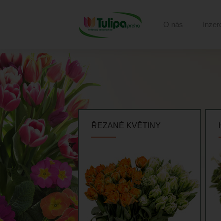
O nás
Inzer
ŘEZANÉ KVĚTINY