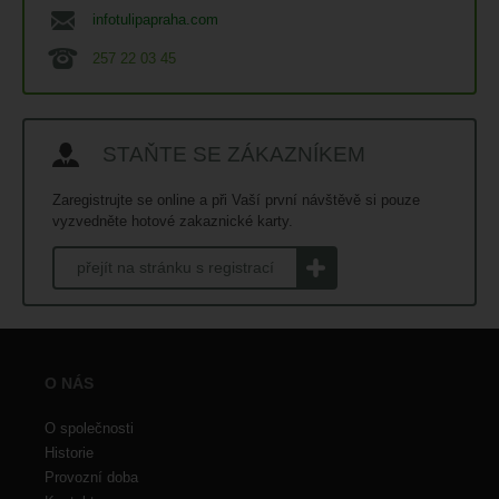
infotulipapraha.com
257 22 03 45
STAŇTE SE ZÁKAZNÍKEM
Zaregistrujte se online a při Vaší první návštěvě si pouze
vyzvedněte hotové zakaznické karty.
přejít na stránku s registrací
O NÁS
O společnosti
Historie
Provozní doba