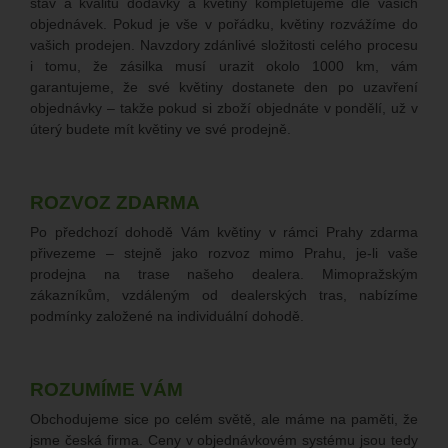
stav a kvalitu dodávky a květiny kompletujeme dle vašich
objednávek. Pokud je vše v pořádku, květiny rozvážíme do
vašich prodejen. Navzdory zdánlivé složitosti celého procesu
i tomu, že zásilka musí urazit okolo 1000 km, vám
garantujeme, že své květiny dostanete den po uzavření
objednávky – takže pokud si zboží objednáte v pondělí, už v
úterý budete mít květiny ve své prodejně.
ROZVOZ ZDARMA
Po předchozí dohodě Vám květiny v rámci Prahy zdarma
přivezeme – stejně jako rozvoz mimo Prahu, je-li vaše
prodejna na trase našeho dealera. Mimopražským
zákazníkům, vzdáleným od dealerských tras, nabízíme
podmínky založené na individuální dohodě.
ROZUMÍME VÁM
Obchodujeme sice po celém světě, ale máme na paměti, že
jsme česká firma. Ceny v objednávkovém systému jsou tedy