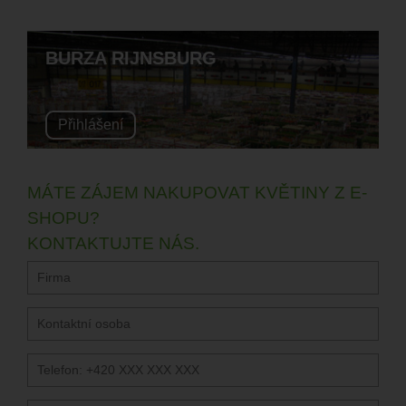
BURZA RIJNSBURG
Přihlášení
MÁTE ZÁJEM NAKUPOVAT KVĚTINY Z E-
SHOPU?
KONTAKTUJTE NÁS.