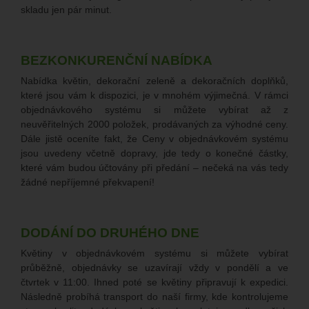
skladu jen pár minut.
BEZKONKURENČNÍ NABÍDKA
Nabídka květin, dekorační zeleně a dekoračních doplňků,
které jsou vám k dispozici, je v mnohém výjimečná. V rámci
objednávkového systému si můžete vybírat až z
neuvěřitelných 2000 položek, prodávaných za výhodné ceny.
Dále jistě oceníte fakt, že Ceny v objednávkovém systému
jsou uvedeny včetně dopravy, jde tedy o konečné částky,
které vám budou účtovány při předání – nečeká na vás tedy
žádné nepříjemné překvapení!
DODÁNÍ DO DRUHÉHO DNE
Květiny v objednávkovém systému si můžete vybírat
průběžně, objednávky se uzavírají vždy v pondělí a ve
čtvrtek v 11:00. Ihned poté se květiny připravují k expedici.
Následně probíhá transport do naší firmy, kde kontrolujeme