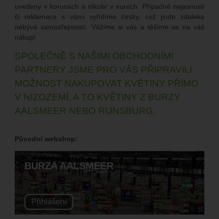
uvedeny v korunách a nikoliv v eurech. Případné nejasnosti
či reklamace s vámi vyřídíme česky, což jinde zdaleka
nebývá samozřejmostí. Vážíme si vás a těšíme se na váš
nákup!
SPOLEČNĚ S NAŠIMI OBCHODNÍMI
PARTNERY JSME PRO VÁS PŘIPRAVILI
MOŽNOST NAKUPOVAT KVĚTINY PŘÍMO
V NIZOZEMÍ, A TO KVĚTINY Z BURZY
AALSMEER NEBO RIJNSBURG.
Původní webshop:
BURZA AALSMEER
Přihlášení