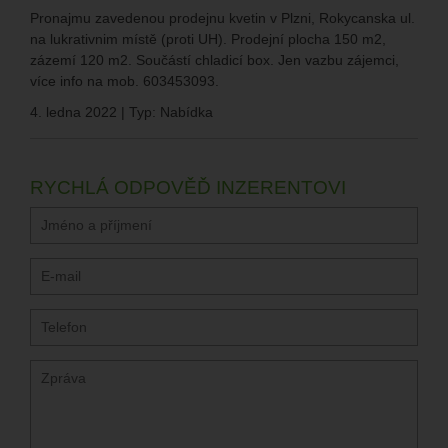
Pronajmu zavedenou prodejnu kvetin v Plzni, Rokycanska ul.
na lukrativnim místě (proti UH). Prodejní plocha 150 m2,
zázemí 120 m2. Součástí chladicí box. Jen vazbu zájemci,
více info na mob. 603453093.
4. ledna 2022 | Typ: Nabídka
RYCHLÁ ODPOVĚĎ INZERENTOVI