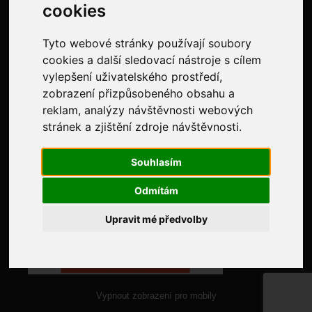
Evidence tržeb
cookies
NAJDETE NÁS NA:
Tyto webové stránky používají soubory
cookies a další sledovací nástroje s cílem
vylepšení uživatelského prostředí,
zobrazení přizpůsobeného obsahu a
reklam, analýzy návštěvnosti webových
stránek a zjištění zdroje návštěvnosti.
Souhlasím
Odmítám
Upravit mé předvolby
Vypnout zobrazení pro mobily