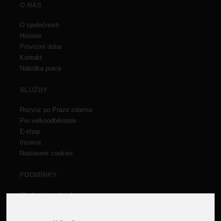
O NÁS
O společnosti
Historie
Provozní doba
Kontakt
Nabídka práce
SLUŽBY
Rozvoz po Praze zdarma
Pro velkoodběratele
E-shop
Inzerce
Nastavení cookies
PODMÍNKY
Obchodní podmínky
Doporučení zákazníkům