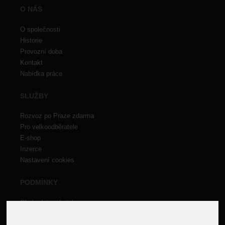
O NÁS
O společnosti
Historie
Provozní doba
Kontakt
Nabídka práce
SLUŽBY
Rozvoz po Praze zdarma
Pro velkoodběratele
E-shop
Inzerce
Nastavení cookies
PODMÍNKY
Obchodní podmínky
Doporučení zákazníkům