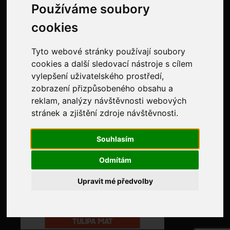
Používáme soubory
Ochrana osobních údajů
cookies
Evidence tržeb
Tyto webové stránky používají soubory
NAJDETE NÁS NA:
cookies a další sledovací nástroje s cílem
vylepšení uživatelského prostředí,
zobrazení přizpůsobeného obsahu a
reklam, analýzy návštěvnosti webových
stránek a zjištění zdroje návštěvnosti.
Souhlasím
Odmítám
Upravit mé předvolby